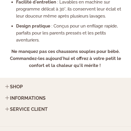
Facilité d'entretien
: Lavables en machine sur
programme délicat à 30°, ils conservent leur éclat et
leur douceur même après plusieurs lavages.
Design pratique
: Conçus pour un enfilage rapide,
parfaits pour les parents pressés et les petits
aventuriers.
Ne manquez pas ces chaussons souples pour bébé.
Commandez-les aujourd'hui et offrez à votre petit le
confort et la chaleur qu'il mérite !
SHOP
Contact
INFORMATIONS
FAQ
Mentions légales
SERVICE CLIENT
Politique de retour
Du Lundi au Vendredi | 9h-18h
Politique de livraison
Adresse mail : info@tousenchaussons.com