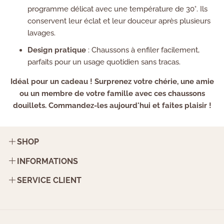
programme délicat avec une température de 30°. Ils
conservent leur éclat et leur douceur après plusieurs
lavages.
Design pratique
: Chaussons à enfiler facilement,
parfaits pour un usage quotidien sans tracas.
Idéal pour un cadeau ! Surprenez votre chérie, une amie
ou un membre de votre famille avec ces chaussons
douillets. Commandez-les aujourd'hui et faites plaisir !
SHOP
Contact
INFORMATIONS
FAQ
Mentions légales
SERVICE CLIENT
Politique de retour
Du Lundi au Vendredi | 9h-18h
Politique de livraison
Adresse mail : info@tousenchaussons.com