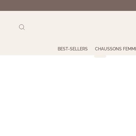
et
passer
au
contenu
BEST-SELLERS
CHAUSSONS FEMM