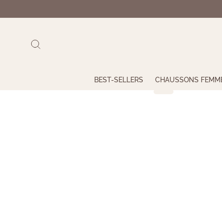
et
passer
au
contenu
BEST-SELLERS
CHAUSSONS FEMM